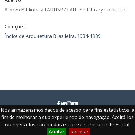
Acervo
Acervo Biblioteca FAUUSP / FAUUSP Library Collection
Coleções
Índice de Arquitetura Brasileira, 1984-1989
Nós armazenamos dados de acesso para fins estatísticos, a
Faculdade de Arquitetura e Urbanismo e de Design
fim de melhorar a sua experiência de navegação. Aceitá-los
ou rejeitá-los não mudará sua experiência neste Portal.
Aceitar
Recusar