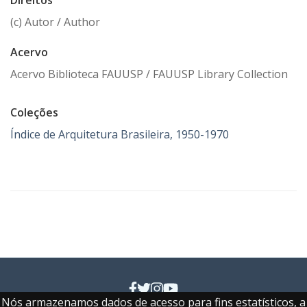
Direitos
(c) Autor / Author
Acervo
Acervo Biblioteca FAUUSP / FAUUSP Library Collection
Coleções
Índice de Arquitetura Brasileira, 1950-1970
Nós armazenamos dados de acesso para fins estatísticos, a
Faculdade de Arquitetura e Urbanismo e de Design