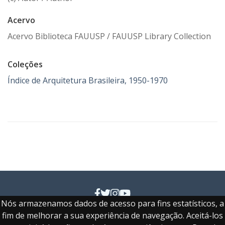
Acervo
Acervo Biblioteca FAUUSP / FAUUSP Library Collection
Coleções
Índice de Arquitetura Brasileira, 1950-1970
Nós armazenamos dados de acesso para fins estatísticos, a
Faculdade de Arquitetura e Urbanismo e de Design
fim de melhorar a sua experiência de navegação. Aceitá-los