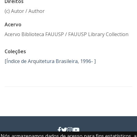
Direitos
(c) Autor / Author
Acervo
Acervo Biblioteca FAUUSP / FAUUSP Library Collection
Coleções
[Índice de Arquitetura Brasileira, 1996- ]
Nós armazenamos dados de acesso para fins estatísticos, a