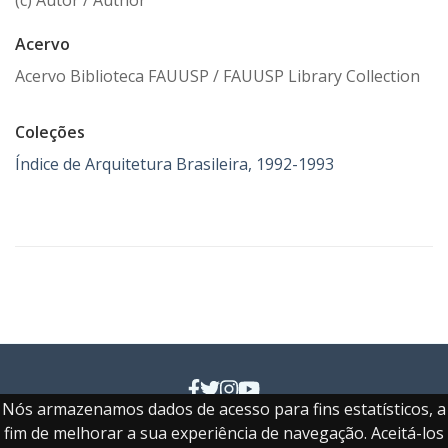
(c) Autor / Author
Acervo
Acervo Biblioteca FAUUSP / FAUUSP Library Collection
Coleções
Índice de Arquitetura Brasileira, 1992-1993
Nós armazenamos dados de acesso para fins estatísticos, a
Faculdade de Arquitetura e Urbanismo e de Design
fim de melhorar a sua experiência de navegação. Aceitá-los