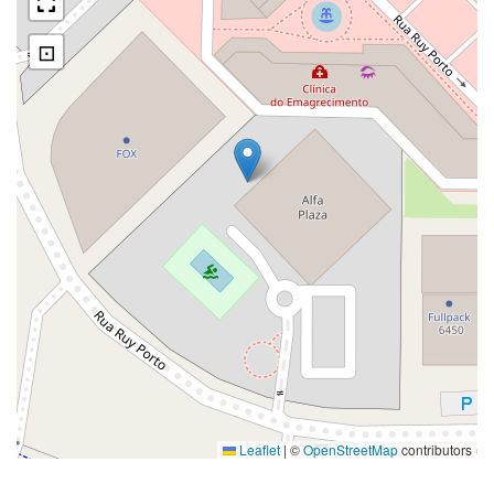
⊡
Leaflet
|
©
OpenStreetMap
contributors