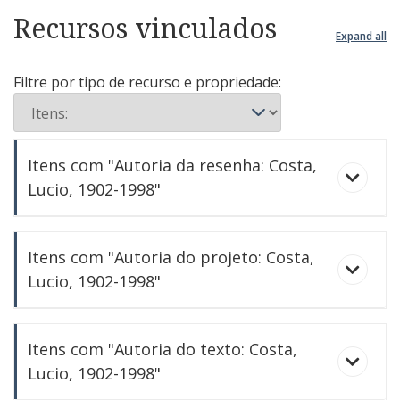
Recursos vinculados
Expand all
Filtre por tipo de recurso e propriedade:
Itens com "Autoria da resenha: Costa,
Lucio, 1902-1998"
Autobiografia da arquitetura brasileira [Resenha
Itens com "Autoria do projeto: Costa,
de: LUCIO Costa - registro de uma vivência.
Empresa das Artes/Universidade de Brasília,
Lucio, 1902-1998"
1995]; por Ana Luiza Nobre.
As residências do dr. João Daudt de Oliveira e a
Itens com "Autoria do texto: Costa,
ex. senhora D. Adelaide Daudt de Oliveira
Lucio, 1902-1998"
Casa na Gávea [Casa Duvivier/Byington, Rio de