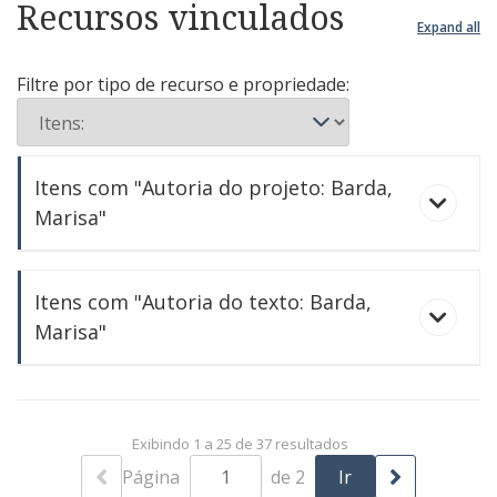
Recursos vinculados
Expand all
Filtre por tipo de recurso e propriedade:
Itens com "Autoria do projeto: Barda,
Marisa"
Casa de ringhieras
Itens com "Autoria do texto: Barda,
Centro de Artes da França
Marisa"
Mudança de ares (e de área!)
A casa mais bela do mundo
Novinho em folha
Cidade, arquitetura e sociedade
Exibindo 1 a 25 de 37 resultados
Página
de 2
Concurso Pirelli - Bicocca: vencedores da