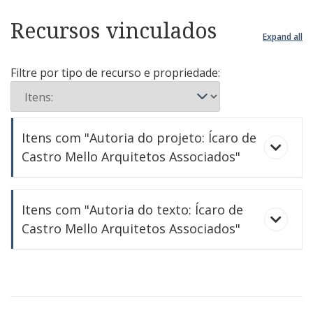
Recursos vinculados
Expand all
Filtre por tipo de recurso e propriedade:
Itens com "Autoria do projeto: Ícaro de
Castro Mello Arquitetos Associados"
Centro de Lazer SESC Itaquera [São Paulo, SP]
Itens com "Autoria do texto: Ícaro de
Centro de Lazer Sesc-Itaquera [São Paulo, SP]
Castro Mello Arquitetos Associados"
Dificuldades e cuidados para a elaboração de
Quando a temática é esporte e lazer...
projetos adequados
Estádio corintiano foi projetado para ser o